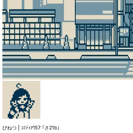
びねつ | ｺﾐﾃｨｱ157 ｢さ21b｣